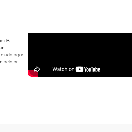
am IB
un.
 muda agar
n belajar