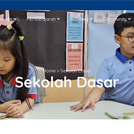
imaan
Pembelajaran
Activities
Community
Home
>
Sekolah Dasar
Sekolah Dasar